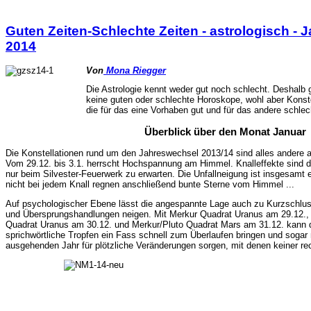
Guten Zeiten-Schlechte Zeiten - astrologisch - 
2014
Von
Mona Riegger
Die Astrologie kennt weder gut noch schlecht. Deshalb 
keine guten oder schlechte Horoskope, wohl aber Konste
die für das eine Vorhaben gut und für das andere schlech
Überblick über den Monat Januar
Die Konstellationen rund um den Jahreswechsel 2013/14 sind alles andere a
Vom 29.12. bis 3.1. herrscht Hochspannung am Himmel. Knalleffekte sind d
nur beim Silvester-Feuerwerk zu erwarten. Die Unfallneigung ist insgesamt 
nicht bei jedem Knall regnen anschließend bunte Sterne vom Himmel ...
Auf psychologischer Ebene lässt die angespannte Lage auch zu Kurzschlus
und Übersprungshandlungen neigen. Mit Merkur Quadrat Uranus am 29.12.
Quadrat Uranus am 30.12. und Merkur/Pluto Quadrat Mars am 31.12. kann 
sprichwörtliche Tropfen ein Fass schnell zum Überlaufen bringen und sogar
ausgehenden Jahr für plötzliche Veränderungen sorgen, mit denen keiner re