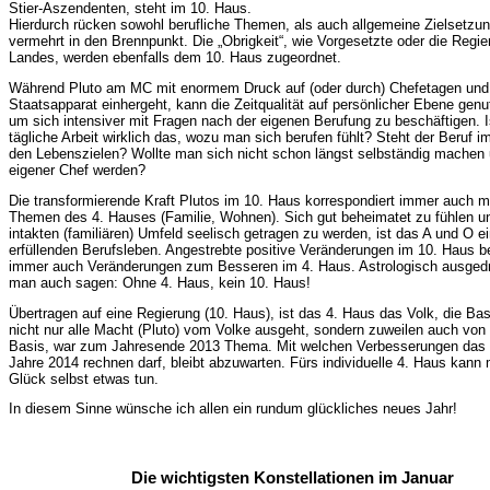
Stier-Aszendenten, steht im 10. Haus.
Hierdurch rücken sowohl berufliche Themen, als auch allgemeine Zielsetzu
vermehrt in den Brennpunkt. Die „Obrigkeit“, wie Vorgesetzte oder die Regie
Landes, werden ebenfalls dem 10. Haus zugeordnet.
Während Pluto am MC mit enormem Druck auf (oder durch) Chefetagen und
Staatsapparat einhergeht, kann die Zeitqualität auf persönlicher Ebene genu
um sich intensiver mit Fragen nach der eigenen Berufung zu beschäftigen. I
tägliche Arbeit wirklich das, wozu man sich berufen fühlt? Steht der Beruf i
den Lebenszielen? Wollte man sich nicht schon längst selbständig machen 
eigener Chef werden?
Die transformierende Kraft Plutos im 10. Haus korrespondiert immer auch m
Themen des 4. Hauses (Familie, Wohnen). Sich gut beheimatet zu fühlen u
intakten (familiären) Umfeld seelisch getragen zu werden, ist das A und O e
erfüllenden Berufsleben. Angestrebte positive Veränderungen im 10. Haus b
immer auch Veränderungen zum Besseren im 4. Haus. Astrologisch ausged
man auch sagen: Ohne 4. Haus, kein 10. Haus!
Übertragen auf eine Regierung (10. Haus), ist das 4. Haus das Volk, die Ba
nicht nur alle Macht (Pluto) vom Volke ausgeht, sondern zuweilen auch von
Basis, war zum Jahresende 2013 Thema. Mit welchen Verbesserungen das 
Jahre 2014 rechnen darf, bleibt abzuwarten. Fürs individuelle 4. Haus kan
Glück selbst etwas tun.
In diesem Sinne wünsche ich allen ein rundum glückliches neues Jahr!
Die wichtigsten Konstellationen im Januar