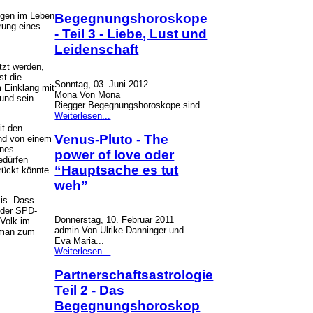
ngen im Leben
Begegnungshoroskope
rung eines
- Teil 3 - Liebe, Lust und
Leidenschaft
tzt werden,
st die
Sonntag, 03. Juni 2012
m Einklang mit
Mona Von Mona
und sein
Riegger Begegnungshoroskope sind...
Weiterlesen...
it den
Venus-Pluto - The
nd von einem
ines
power of love oder
edürfen
“Hauptsache es tut
rückt könnte
weh”
sis. Dass
 der SPD-
Donnerstag, 10. Februar 2011
Volk im
admin Von Ulrike Danninger und
n man zum
Eva Maria...
Weiterlesen...
Partnerschaftsastrologie
Teil 2 - Das
Begegnungshoroskop