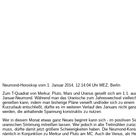
Neumond-Horoskop vom 1. Januar 2014, 12:14:04 Uhr MEZ, Berlin
Zum T-Quadrat von Merkur, Pluto, Mars und Uranus gesellt sich am 1.1. au
Januar-Neumond. Während man das Uranische zum Jahreswechsel vielleic
genießen kann, indem man bisherige Pläne verwirft und/oder sich zu einem
Kurzurlaub entschließt, dürfte es im weiteren Verlauf des Januars nicht ganz
werden, die anhaltende Spannung konstruktiv zu nutzen.
Wer in diesem Monat etwas ganz Neues beginnt kann sich - im positiven Si
uranischen Strömung mitreißen lassen. Wer jedoch in alte Tretmühlen zurü
muss, dürfte damit jetzt größere Schwierigkeiten haben. Die Neumond-Konst
nämlich in Konjunktion zu Merkur und Pluto am MC. Auch die Venus, als He