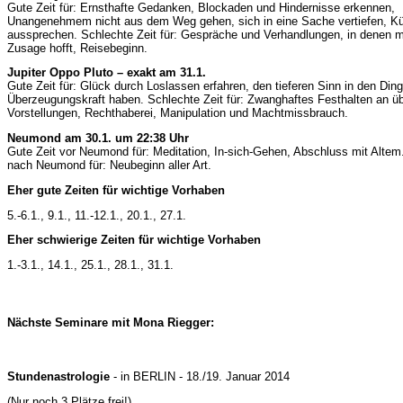
Gute Zeit für: Ernsthafte Gedanken, Blockaden und Hindernisse erkennen,
Unangenehmem nicht aus dem Weg gehen, sich in eine Sache vertiefen, K
aussprechen. Schlechte Zeit für: Gespräche und Verhandlungen, in denen m
Zusage hofft, Reisebeginn.
Jupiter Oppo Pluto – exakt am 31.1.
Gute Zeit für: Glück durch Loslassen erfahren, den tieferen Sinn in den Din
Überzeugungskraft haben. Schlechte Zeit für: Zwanghaftes Festhalten an üb
Vorstellungen, Rechthaberei, Manipulation und Machtmissbrauch.
Neumond am 30.1. um 22:38 Uhr
Gute Zeit vor Neumond für: Meditation, In-sich-Gehen, Abschluss mit Altem
nach Neumond für: Neubeginn aller Art.
Eher gute Zeiten für wichtige Vorhaben
5.-6.1., 9.1., 11.-12.1., 20.1., 27.1.
Eher schwierige Zeiten für wichtige Vorhaben
1.-3.1., 14.1., 25.1., 28.1., 31.1.
Nächste Seminare mit Mona Riegger:
Stundenastrologie
- in BERLIN - 18./19. Januar 2014
(Nur noch 3 Plätze frei!)