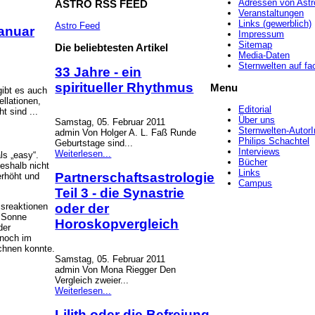
Adressen von Astr
ASTRO
RSS FEED
Veranstaltungen
Links (gewerblich)
Astro Feed
Januar
Impressum
Sitemap
Die
beliebtesten Artikel
Media-Daten
Sternwelten auf f
33 Jahre - ein
spiritueller Rhythmus
Menu
gibt es auch
llationen,
Editorial
t sind ...
Über uns
Samstag, 05. Februar 2011
Sternwelten-Autor
admin Von Holger A. L. Faß Runde
Philips Schachtel
Geburtstage sind...
Interviews
Weiterlesen...
ls „easy“.
Bücher
eshalb nicht
Links
Partnerschaftsastrologie
erhöht und
Campus
Teil 3 - die Synastrie
sreaktionen
oder der
, Sonne
Horoskopvergleich
der
 noch im
chnen konnte.
Samstag, 05. Februar 2011
admin Von Mona Riegger Den
Vergleich zweier...
Weiterlesen...
Lilith oder die Befreiung