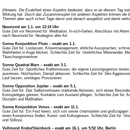
(Hinweis: Die Exaktheit eines Aspekts bedeutet, dass er an diesem Tag sei
Wirkung hat. Durch das Zusammenspiel mit anderen Aspekten können die 
Themen aber auch schon Tage davor und danach ausgelöst und damit wirk
Neumond am 1.1. um 12:14 Uhr
Gute Zeit vor Neumond für: Meditation, In-sich-Gehen, Abschluss mit Altem
nach Neumond für: Neubeginn aller Art.
Sonne Konjunktion Pluto – exakt am 1.1.
Gute Zeit für: Loslassen, Krisenmanagement, ehrliche Aussprachen, schme
Wahrheiten in Auge blicken. Schlechte Zeit für: Unehrliches Miteinander, Ma
Täuschungsmanöver.
Sonne Quadrat Mars – exakt am 3.1.
Gute Zeit für: Sportliches Kräftemessen, die eigene Leistungsgrenze teste
ausreisen, Holzhacken, Dampf ablassen. Schlechte Zeit für: Den Aggression
Lauf lassen, unnötiges Provozieren.
Sonne Opposition Jupiter – exakt am 5.1.
Gute Zeit für: Das Selbstvertrauen stärkende Aktionen, sich etwas Besonde
Kostspieliges gönnen, Kontakte zum Ausland pflegen. Schlechte Zeit für: A
Disziplin und Maßhalten.
Sonne Konjunktion Venus – exakt am 11.1.
Gute Zeit für: Ein Fest feiern, sich von seiner charmanten und großzügigen 
einen Kompromiss finden, Kunst- und Kulturgenuss. Schlechte Zeit für: Str
und Stillose.
Vollmond Krebs/Steinbock – exakt am 16.1. um 5:52 Uhr, Berlin