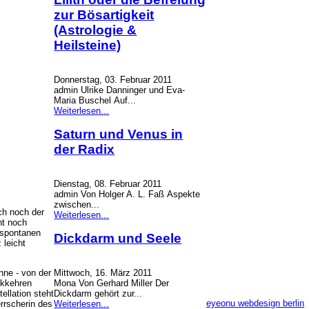
zur Bösartigkeit
(Astrologie &
Heilsteine)
Donnerstag, 03. Februar 2011
admin Ulrike Danninger und Eva-
Maria Buschel Auf...
Weiterlesen...
Saturn und Venus in
der Radix
Dienstag, 08. Februar 2011
admin Von Holger A. L. Faß Aspekte
zwischen...
ch noch der
Weiterlesen...
ht noch
 spontanen
Dickdarm und Seele
 leicht
Mittwoch, 16. März 2011
nne - von der
Mona Von Gerhard Miller Der
ckkehren
Dickdarm gehört zur...
ellation steht
eyeonu webdesign berlin
Weiterlesen...
rrscherin des