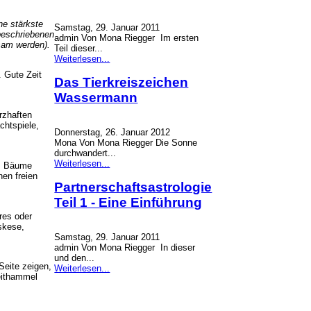
ne stärkste
Samstag, 29. Januar 2011
beschriebenen
admin Von Mona Riegger Im ersten
sam werden).
Teil dieser...
Weiterlesen...
. Gute Zeit
Das Tierkreiszeichen
Wassermann
rzhaften
chtspiele,
Donnerstag, 26. Januar 2012
Mona Von Mona Riegger Die Sonne
durchwandert...
Weiterlesen...
n, Bäume
en freien
Partnerschaftsastrologie
Teil 1 - Eine Einführung
res oder
skese,
Samstag, 29. Januar 2011
admin Von Mona Riegger In dieser
und den...
Seite zeigen,
Weiterlesen...
eithammel