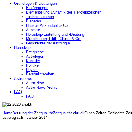
Grundlagen & Deutungen
Einführungen
Elemente und Dynamik der Tierkreiszeichen
Tierkreiszeichen
Planeten
Häuser, Aszendent & Co.
Aspekte
Horoskop-Erstellung und -Deutung
Mondknoten, Lilith, Chiron & Co.
Geschichte der Astrologie
Horoskope
Ereignisse
Astrologen
Künstler
Politiker
Royals
Persönlichkeiten
Astronews
Astro-News
Astro-News Archiv
FAQ
FAQ
Home
Deutung der Zeitqualität
Zeitqualität aktuell
Guten Zeiten-Schlechte Zeit
astrologisch - Januar 2014