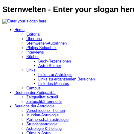
Sternwelten - Enter your slogan her
Home
Editorial
Über uns
Sternwelten-AutorInnen
Philips Schachtel
Interviews
Bücher
Buch-Rezensionen
Astro-Bücher
Links
Links zur Astrologie
Links zu ergänzenden Bereichen
Link des Monates
Campus
Deutung der Zeitqualität
Zeitqualität aktuell
Zeitqualität temporär
Bereiche der Astrologie
Verschiedene Themen
Mundan-Astrologie
Partnerschaftsastrologie
Stundenastrologie
Astrologie & Heilung
Crime & Astro