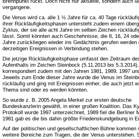
Brennpunkt rückt. Doch nicht nur aktuelle, sondern auch l
vergangene.
Die Venus wird ca. alle 1 ½ Jahre für ca. 40 Tage rückläufi
ihrer Rückläufigkeitsphasen untersteht zudem einem über
Zyklus, der sie alle acht Jahre im selben Zeichen rückläuf
lässt. Somit könnten auch Geschehnisse, die 8, 16, 24 ode
Jahre zurückliegen wieder ins Gedächtnis gerufen werden 
derzeitigen Ereignissen in Verbindung stehen.
Die jetzige Rückläufigkeitsphase umfasst den Zeitraum de
Aufenthalts im Zeichen Steinbock (5.11.2013 bis 5.3.2014).
korrespondiert zudem mit den Jahren 1981, 1989, 1997 un
Jeweils zum Ende dieser Jahre wurde die Venus im Steinb
rückläufig und ging mit Ereignissen einher, die auch jetzt w
Thema sind oder es werden könnten.
So wurde z. B. 2005 Angela Merkel zur ersten deutsche
Bundeskanzlerin gewählt, in einer großen Koalition. Das K
Protokoll wurde 1997 unterzeichnet, 1989 fiel die Berliner
1981 gab es die bis dahin größte Friedenskundgebung in E
Auf der politischen und gesellschaftlichen Bühne kommen 
weitere Bereiche zum Tragen, die der Venus unterstehen. S