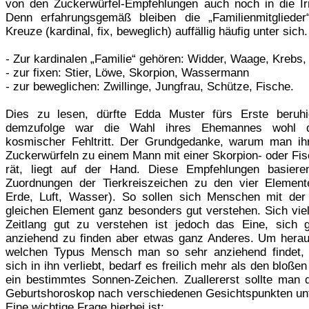
von den Zuckerwürfel-Empfehlungen auch noch in die Irr
Denn erfahrungsgemäß bleiben die „Familienmitglieder
Kreuze (kardinal, fix, beweglich) auffällig häufig unter sich.
- Zur kardinalen „Familie“ gehören: Widder, Waage, Krebs,
- zur fixen: Stier, Löwe, Skorpion, Wassermann
- zur beweglichen: Zwillinge, Jungfrau, Schütze, Fische.
Dies zu lesen, dürfte Edda Muster fürs Erste beruh
demzufolge war die Wahl ihres Ehemannes wohl 
kosmischer Fehltritt. Der Grundgedanke, warum man i
Zuckerwürfeln zu einem Mann mit einer Skorpion- oder Fi
rät, liegt auf der Hand. Diese Empfehlungen basier
Zuordnungen der Tierkreiszeichen zu den vier Element
Erde, Luft, Wasser). So sollen sich Menschen mit de
gleichen Element ganz besonders gut verstehen. Sich viel
Zeitlang gut zu verstehen ist jedoch das Eine, sich g
anziehend zu finden aber etwas ganz Anderes. Um herau
welchen Typus Mensch man so sehr anziehend findet,
sich in ihn verliebt, bedarf es freilich mehr als den bloße
ein bestimmtes Sonnen-Zeichen. Zuallererst sollte man 
Geburtshoroskop nach verschiedenen Gesichtspunkten un
Eine wichtige Frage hierbei ist: