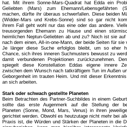
hat. Mit ihrem Sonne-Mars-Quadrat hat Edda ein Prob
Geliebten (Mars) zum Ehemann/Lebensgefährten (
machen, dürfte ihr überaus schwerfallen. Diese beiden M
(Widder-Mars und Krebs-Sonne) sind so gar nicht komp
ihrem Fall geht wohl nur das eine oder das andere. Viell
treusorgenden Ehemann zu Hause und einen stürmisc
heimlichen Neptun-Geliebten ab und zu? Noch ist sie auf
nach dem einen, All-in-one-Mann, der beide Seiten für sie 
Je länger diese Suche erfolglos bleibt, um so eher h
Chance, sich ihres inneren Suchmusters bewusst zu werd
damit verbundenen Projektionen zurückzunehmen. Denn
spiegelt diese Konstellation Eddas eigene innere Zer
zwischen dem Wunsch nach tatkräftigem Tun im Außen un
Geborgenheit im trauten Heim. Und mit dieser Erkenntnis 
an sich arbeiten.
Stark oder schwach gestellte Planeten
Beim Betrachten des Partner-Suchbildes in einem Gebur
sollte das erste Augenmerk auf die Stellung der be
Planeten (Sonne, Mond, Mars, Venus) in ihren jeweilig
gerichtet werden. Obwohl es heutzutage nicht mehr bei al
Praxis ist, die Würden und Stärken der Planeten in die D