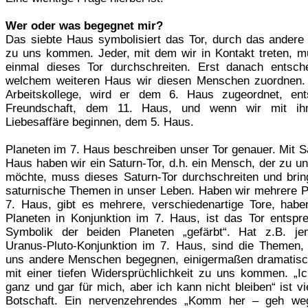
Wer oder was begegnet mir?
Das siebte Haus symbolisiert das Tor, durch das ander
zu uns kommen. Jeder, mit dem wir in Kontakt treten, m
einmal dieses Tor durchschreiten. Erst danach entsche
welchem weiteren Haus wir diesen Menschen zuordnen. 
Arbeitskollege, wird er dem 6. Haus zugeordnet, ent
Freundschaft, dem 11. Haus, und wenn wir mit ihm
Liebesaffäre beginnen, dem 5. Haus.
Planeten im 7. Haus beschreiben unser Tor genauer. Mit S
Haus haben wir ein Saturn-Tor, d.h. ein Mensch, der zu 
möchte, muss dieses Saturn-Tor durchschreiten und brin
saturnische Themen in unser Leben. Haben wir mehrere P
7. Haus, gibt es mehrere, verschiedenartige Tore, habe
Planeten in Konjunktion im 7. Haus, ist das Tor entspr
Symbolik der beiden Planeten „gefärbt“. Hat z.B. j
Uranus-Pluto-Konjunktion im 7. Haus, sind die Themen,
uns andere Menschen begegnen, einigermaßen dramatisch
mit einer tiefen Widersprüchlichkeit zu uns kommen. „Ich
ganz und gar für mich, aber ich kann nicht bleiben“ ist vie
Botschaft. Ein nervenzehrendes „Komm her – geh weg