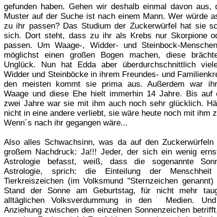
gefunden haben. Gehen wir deshalb einmal davon aus,
Muster auf der Suche ist nach einem Mann. Wer würde as
zu ihr passen? Das Studium der Zuckerwürfel hat sie sc
sich. Dort steht, dass zu ihr als Krebs nur Skorpione o
passen. Um Waage-, Widder- und Steinbock-Menschen 
möglichst einen großen Bogen machen, diese brächte
Unglück. Nun hat Edda aber überdurchschnittlich vie
Widder und Steinböcke in ihrem Freundes- und Familienkre
den meisten kommt sie prima aus. Außerdem war ih
Waage und diese Ehe hielt immerhin 14 Jahre. Bis auf d
zwei Jahre war sie mit ihm auch noch sehr glücklich. Hät
nicht in eine andere verliebt, sie wäre heute noch mit ih
Wenn´s nach ihr gegangen wäre...
Also alles Schwachsinn, was da auf den Zuckerwürfeln 
großem Nachdruck: Ja!!! Jeder, der sich ein wenig ernst
Astrologie befasst, weiß, dass die sogenannte Sonn
Astrologie, sprich: die Einteilung der Menschheit
Tierkreiszeichen (im Volksmund "Sternzeichen genannt
Stand der Sonne am Geburtstag, für nicht mehr taug
alltäglichen Volksverdummung in den Medien. Un
Anziehung zwischen den einzelnen Sonnenzeichen betrifft