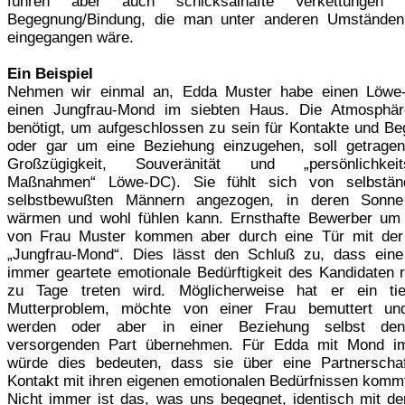
führen aber auch schicksalhafte Verkettungen
Begegnung/Bindung, die man unter anderen Umständen
eingegangen wäre.
Ein Beispiel
Nehmen wir einmal an, Edda Muster habe einen Löwe
einen Jungfrau-Mond im siebten Haus. Die Atmosphär
benötigt, um aufgeschlossen zu sein für Kontakte und B
oder gar um eine Beziehung einzugehen, soll getrage
Großzügigkeit, Souveränität und „persönlichkeits
Maßnahmen“ Löwe-DC). Sie fühlt sich von selbstän
selbstbewußten Männern angezogen, in deren Sonne
wärmen und wohl fühlen kann. Ernsthafte Bewerber um
von Frau Muster kommen aber durch eine Tür mit der 
„Jungfrau-Mond“. Dies lässt den Schluß zu, dass ein
immer geartete emotionale Bedürftigkeit des Kandidaten r
zu Tage treten wird. Möglicherweise hat er ein tie
Mutterproblem, möchte von einer Frau bemuttert un
werden oder aber in einer Beziehung selbst den 
versorgenden Part übernehmen. Für Edda mit Mond i
würde dies bedeuten, dass sie über eine Partnerscha
Kontakt mit ihren eigenen emotionalen Bedürfnissen komm
Nicht immer ist das, was uns begegnet, identisch mit d