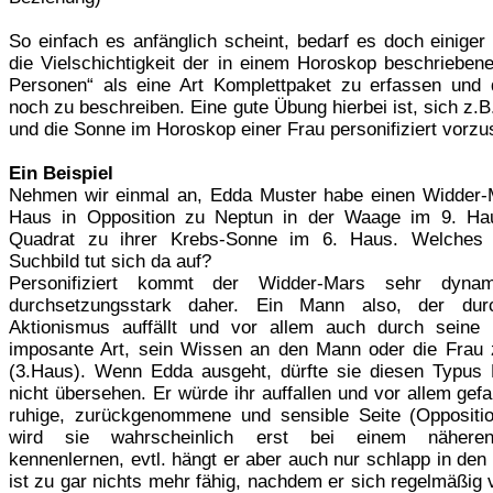
So einfach es anfänglich scheint, bedarf es doch einiger
die Vielschichtigkeit der in einem Horoskop beschriebene
Personen“ als eine Art Komplettpaket zu erfassen und
noch zu beschreiben. Eine gute Übung hierbei ist, sich z.
und die Sonne im Horoskop einer Frau personifiziert vorzus
Ein Beispiel
Nehmen wir einmal an, Edda Muster habe einen Widder-
Haus in Opposition zu Neptun in der Waage im 9. Ha
Quadrat zu ihrer Krebs-Sonne im 6. Haus. Welches 
Suchbild tut sich da auf?
Personifiziert kommt der Widder-Mars sehr dyna
durchsetzungsstark daher. Ein Mann also, der dur
Aktionismus auffällt und vor allem auch durch seine l
imposante Art, sein Wissen an den Mann oder die Frau 
(3.Haus). Wenn Edda ausgeht, dürfte sie diesen Typus
nicht übersehen. Er würde ihr auffallen und vor allem gefa
ruhige, zurückgenommene und sensible Seite (Oppositi
wird sie wahrscheinlich erst bei einem nähere
kennenlernen, evtl. hängt er aber auch nur schlapp in den
ist zu gar nichts mehr fähig, nachdem er sich regelmäßig