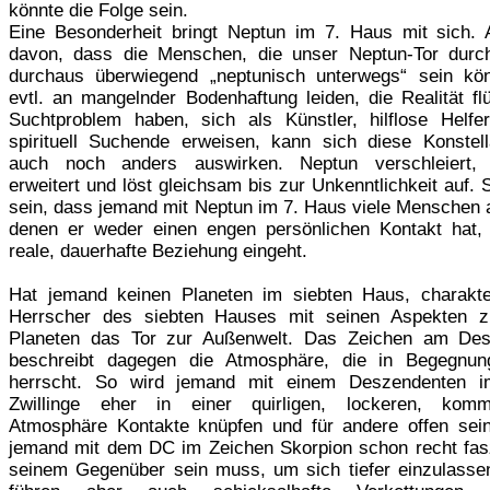
könnte die Folge sein.
Eine Besonderheit bringt Neptun im 7. Haus mit sich.
davon, dass die Menschen, die unser Neptun-Tor durch
durchaus überwiegend „neptunisch unterwegs“ sein kön
evtl. an mangelnder Bodenhaftung leiden, die Realität fl
Suchtproblem haben, sich als Künstler, hilflose Helfe
spirituell Suchende erweisen, kann sich diese Konstell
auch noch anders auswirken. Neptun verschleiert, e
erweitert und löst gleichsam bis zur Unkenntlichkeit auf.
sein, dass jemand mit Neptun im 7. Haus viele Menschen a
denen er weder einen engen persönlichen Kontakt hat,
reale, dauerhafte Beziehung eingeht.
Hat jemand keinen Planeten im siebten Haus, charakter
Herrscher des siebten Hauses mit seinen Aspekten z
Planeten das Tor zur Außenwelt. Das Zeichen am Des
beschreibt dagegen die Atmosphäre, die in Begegnung
herrscht. So wird jemand mit einem Deszendenten i
Zwillinge eher in einer quirligen, lockeren, kommu
Atmosphäre Kontakte knüpfen und für andere offen sei
jemand mit dem DC im Zeichen Skorpion schon recht fasz
seinem Gegenüber sein muss, um sich tiefer einzulassen