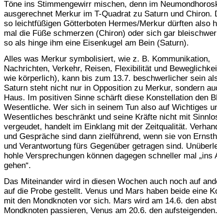
Töne ins Stimmengewirr mischen, denn im Neumondhorosk
ausgerechnet Merkur im T-Quadrat zu Saturn und Chiron.
so leichtfüßigen Götterboten Hermes/Merkur dürften also h
mal die Füße schmerzen (Chiron) oder sich gar bleischwer
so als hinge ihm eine Eisenkugel am Bein (Saturn).
Alles was Merkur symbolisiert, wie z. B. Kommunikation,
Nachrichten, Verkehr, Reisen, Flexibilität und Beweglichkeit
wie körperlich), kann bis zum 13.7. beschwerlicher sein al
Saturn steht nicht nur in Opposition zu Merkur, sondern au
Haus. Im positiven Sinne schärft diese Konstellation den Bl
Wesentliche. Wer sich in seinem Tun also auf Wichtiges u
Wesentliches beschränkt und seine Kräfte nicht mit Sinnlo
vergeudet, handelt im Einklang mit der Zeitqualität. Verha
und Gespräche sind dann zielführend, wenn sie von Ernstha
und Verantwortung fürs Gegenüber getragen sind. Unüberl
hohle Versprechungen können dagegen schneller mal „ins
gehen“.
Das Miteinander wird in diesen Wochen auch noch auf an
auf die Probe gestellt. Venus und Mars haben beide eine K
mit den Mondknoten vor sich. Mars wird am 14.6. den abs
Mondknoten passieren, Venus am 20.6. den aufsteigenden