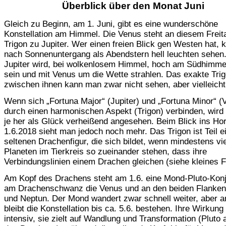
Überblick über den Monat Juni
Gleich zu Beginn, am 1. Juni, gibt es eine wunderschöne
Konstellation am Himmel. Die Venus steht an diesem Freit
Trigon zu Jupiter. Wer einen freien Blick gen Westen hat, 
nach Sonnenuntergang als Abendstern hell leuchten sehen
Jupiter wird, bei wolkenlosem Himmel, hoch am Südhimme
sein und mit Venus um die Wette strahlen. Das exakte Tri
zwischen ihnen kann man zwar nicht sehen, aber vielleicht
Wenn sich „Fortuna Major“ (Jupiter) und „Fortuna Minor“ (
durch einen harmonischen Aspekt (Trigon) verbinden, wird 
je her als Glück verheißend angesehen. Beim Blick ins Ho
1.6.2018 sieht man jedoch noch mehr. Das Trigon ist Teil e
seltenen Drachenfigur, die sich bildet, wenn mindestens vi
Planeten im Tierkreis so zueinander stehen, dass ihre
Verbindungslinien einem Drachen gleichen (siehe kleines F
Am Kopf des Drachens steht am 1.6. eine Mond-Pluto-Konj
am Drachenschwanz die Venus und an den beiden Flanken 
und Neptun. Der Mond wandert zwar schnell weiter, aber 
bleibt die Konstellation bis ca. 5.6. bestehen. Ihre Wirkung 
intensiv, sie zielt auf Wandlung und Transformation (Pluto