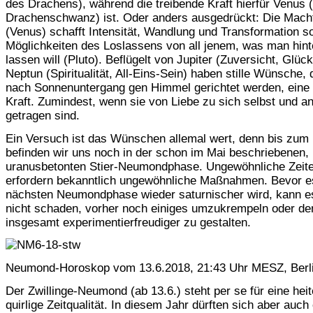
des Drachens), während die treibende Kraft hierfür Venus 
Drachenschwanz) ist. Oder anders ausgedrückt: Die Macht
(Venus) schafft Intensität, Wandlung und Transformation s
Möglichkeiten des Loslassens von all jenem, was man hint
lassen will (Pluto). Beflügelt von Jupiter (Zuversicht, Glüc
Neptun (Spiritualität, All-Eins-Sein) haben stille Wünsche, 
nach Sonnenuntergang gen Himmel gerichtet werden, eine
Kraft. Zumindest, wenn sie von Liebe zu sich selbst und a
getragen sind.
Ein Versuch ist das Wünschen allemal wert, denn bis zum 
befinden wir uns noch in der schon im Mai beschriebenen,
uranusbetonten Stier-Neumondphase. Ungewöhnliche Zeit
erfordern bekanntlich ungewöhnliche Maßnahmen. Bevor es
nächsten Neumondphase wieder saturnischer wird, kann e
nicht schaden, vorher noch einiges umzukrempeln oder den
insgesamt experimentierfreudiger zu gestalten.
Neumond-Horoskop vom 13.6.2018, 21:43 Uhr MESZ, Berl
Der Zwillinge-Neumond (ab 13.6.) steht per se für eine heit
quirlige Zeitqualität. In diesem Jahr dürften sich aber auch