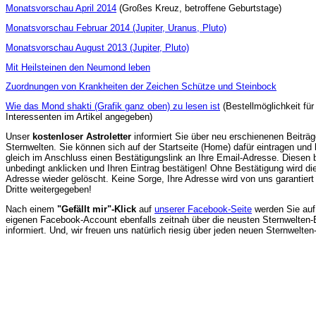
Monatsvorschau April 2014
(Großes Kreuz, betroffene Geburtstage)
Monatsvorschau Februar 2014 (Jupiter, Uranus, Pluto)
Monatsvorschau August 2013 (Jupiter, Pluto)
Mit Heilsteinen den Neumond leben
Zuordnungen von Krankheiten der Zeichen Schütze und Steinbock
Wie das Mond shakti (Grafik ganz oben) zu lesen ist
(Bestellmöglichkeit für
Interessenten im Artikel angegeben)
Unser
kostenloser Astroletter
informiert Sie über neu erschienenen Beiträg
Sternwelten. Sie können sich auf der Startseite (Home) dafür eintragen u
gleich im Anschluss einen Bestätigungslink an Ihre Email-Adresse. Diesen b
unbedingt anklicken und Ihren Eintrag bestätigen! Ohne Bestätigung wird di
Adresse wieder gelöscht. Keine Sorge, Ihre Adresse wird von uns garantiert
Dritte weitergegeben!
Nach einem
"Gefällt mir"-Klick
auf
unserer Facebook-Seite
werden Sie auf
eigenen Facebook-Account ebenfalls zeitnah über die neusten Sternwelten-
informiert. Und, wir freuen uns natürlich riesig über jeden neuen Sternwelten