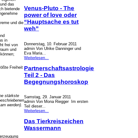
 und das
Venus-Pluto - The
ch bietende
 angenehme
power of love oder
“Hauptsache es tut
treme und die
weh”
und
s in
Donnerstag, 10. Februar 2011
t frei von
admin Von Ulrike Danninger und
iraum und
Eva Maria...
 können;
Weiterlesen...
Partnerschaftsastrologie
rößte Freiheit
Teil 2 - Das
Begegnungshoroskop
ne stärkste
Samstag, 29. Januar 2011
beschriebenen
admin Von Mona Riegger Im ersten
sam werden).
Teil dieser...
Weiterlesen...
Das Tierkreiszeichen
Wassermann
berzeugung