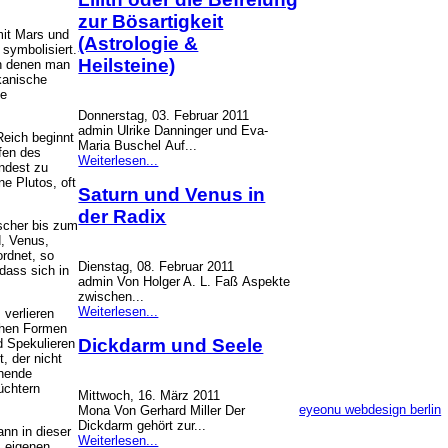
zur Bösartigkeit
it Mars und
(Astrologie &
symbolisiert.
Heilsteine)
an denen man
kanische
le
Donnerstag, 03. Februar 2011
admin Ulrike Danninger und Eva-
Reich beginnt
Maria Buschel Auf...
efen des
Weiterlesen...
ndest zu
e Plutos, oft
Saturn und Venus in
der Radix
scher bis zum
, Venus,
rdnet, so
Dienstag, 08. Februar 2011
dass sich in
admin Von Holger A. L. Faß Aspekte
zwischen...
Weiterlesen...
verlieren
ichen Formen
Dickdarm und Seele
d Spekulieren
, der nicht
hnende
üchtern
Mittwoch, 16. März 2011
eyeonu webdesign berlin
Mona Von Gerhard Miller Der
Dickdarm gehört zur...
ann in dieser
Weiterlesen...
m eigenen