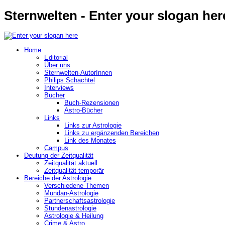
Sternwelten - Enter your slogan her
Home
Editorial
Über uns
Sternwelten-AutorInnen
Philips Schachtel
Interviews
Bücher
Buch-Rezensionen
Astro-Bücher
Links
Links zur Astrologie
Links zu ergänzenden Bereichen
Link des Monates
Campus
Deutung der Zeitqualität
Zeitqualität aktuell
Zeitqualität temporär
Bereiche der Astrologie
Verschiedene Themen
Mundan-Astrologie
Partnerschaftsastrologie
Stundenastrologie
Astrologie & Heilung
Crime & Astro