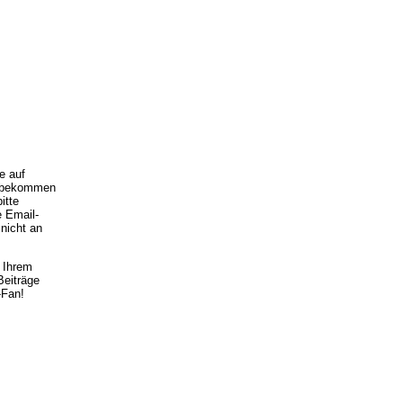
e auf
nd bekommen
itte
e Email-
 nicht an
 Ihrem
Beiträge
-Fan!