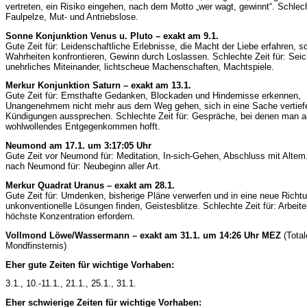
vertreten, ein Risiko eingehen, nach dem Motto „wer wagt, gewinnt“. Schlech
Faulpelze, Mut- und Antriebslose.
Sonne Konjunktion Venus u. Pluto – exakt am 9.1.
Gute Zeit für: Leidenschaftliche Erlebnisse, die Macht der Liebe erfahren, 
Wahrheiten konfrontieren, Gewinn durch Loslassen. Schlechte Zeit für: Seic
unehrliches Miteinander, lichtscheue Machenschaften, Machtspiele.
Merkur Konjunktion Saturn – exakt am 13.1.
Gute Zeit für: Ernsthafte Gedanken, Blockaden und Hindernisse erkennen,
Unangenehmem nicht mehr aus dem Weg gehen, sich in eine Sache vertief
Kündigungen aussprechen. Schlechte Zeit für: Gespräche, bei denen man a
wohlwollendes Entgegenkommen hofft.
Neumond am 17.1. um 3:17:05 Uhr
Gute Zeit vor Neumond für: Meditation, In-sich-Gehen, Abschluss mit Altem
nach Neumond für: Neubeginn aller Art.
Merkur Quadrat Uranus – exakt am 28.1.
Gute Zeit für: Umdenken, bisherige Pläne verwerfen und in eine neue Richt
unkonventionelle Lösungen finden, Geistesblitze. Schlechte Zeit für: Arbeite
höchste Konzentration erfordern.
Vollmond Löwe/Wassermann – exakt am 31.1. um 14:26 Uhr MEZ
(Total
Mondfinsternis)
Eher gute Zeiten für wichtige Vorhaben:
3.1., 10.-11.1., 21.1., 25.1., 31.1.
Eher schwierige Zeiten für wichtige Vorhaben: