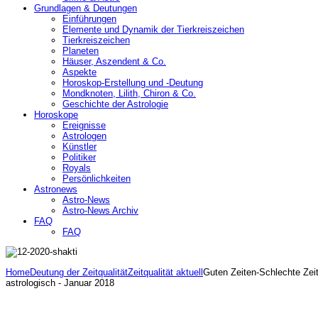
Grundlagen & Deutungen
Einführungen
Elemente und Dynamik der Tierkreiszeichen
Tierkreiszeichen
Planeten
Häuser, Aszendent & Co.
Aspekte
Horoskop-Erstellung und -Deutung
Mondknoten, Lilith, Chiron & Co.
Geschichte der Astrologie
Horoskope
Ereignisse
Astrologen
Künstler
Politiker
Royals
Persönlichkeiten
Astronews
Astro-News
Astro-News Archiv
FAQ
FAQ
Home
Deutung der Zeitqualität
Zeitqualität aktuell
Guten Zeiten-Schlechte Zeit
astrologisch - Januar 2018