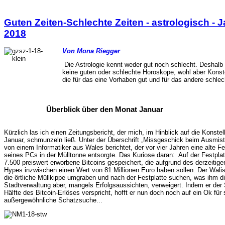
Guten Zeiten-Schlechte Zeiten - astrologisch - 
2018
Von Mona Riegger
Die Astrologie kennt weder gut noch schlecht. Deshalb 
keine guten oder schlechte Horoskope, wohl aber Konste
die für das eine Vorhaben gut und für das andere schlech
Überblick über den Monat Januar
Kürzlich las ich einen Zeitungsbericht, der mich, im Hinblick auf die Konstel
Januar, schmunzeln ließ. Unter der Überschrift „Missgeschick beim Ausmis
von einem Informatiker aus Wales berichtet, der vor vier Jahren eine alte Fe
seines PCs in der Mülltonne entsorgte. Das Kuriose daran: Auf der Festpla
7.500 preiswert erworbene Bitcoins gespeichert, die aufgrund des derzeitigen
Hypes inzwischen einen Wert von 81 Millionen Euro haben sollen. Der Waliser
die örtliche Müllkippe umgraben und nach der Festplatte suchen, was ihm d
Stadtverwaltung aber, mangels Erfolgsaussichten, verweigert. Indem er der 
Hälfte des Bitcoin-Erlöses verspricht, hofft er nun doch noch auf ein Ok für 
außergewöhnliche Schatzsuche...