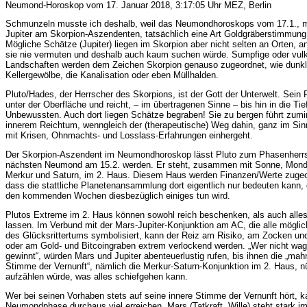
Neumond-Horoskop vom 17. Januar 2018, 3:17:05 Uhr MEZ, Berlin
Schmunzeln musste ich deshalb, weil das Neumondhoroskops vom 17.1., m
Jupiter am Skorpion-Aszendenten, tatsächlich eine Art Goldgräberstimmung 
Mögliche Schätze (Jupiter) liegen im Skorpion aber nicht selten an Orten, 
sie nie vermuten und deshalb auch kaum suchen würde. Sumpfige oder vul
Landschaften werden dem Zeichen Skorpion genauso zugeordnet, wie dunk
Kellergewölbe, die Kanalisation oder eben Müllhalden.
Pluto/Hades, der Herrscher des Skorpions, ist der Gott der Unterwelt. Sein 
unter der Oberfläche und reicht, – im übertragenen Sinne – bis hin in die Ti
Unbewussten. Auch dort liegen Schätze begraben! Sie zu bergen führt zumi
innerem Reichtum, wenngleich der (therapeutische) Weg dahin, ganz im Sinn
mit Krisen, Ohnmachts- und Losslass-Erfahrungen einhergeht.
Der Skorpion-Aszendent im Neumondhoroskop lässt Pluto zum Phasenherr
nächsten Neumond am 15.2. werden. Er steht, zusammen mit Sonne, Mond
Merkur und Saturn, im 2. Haus. Diesem Haus werden Finanzen/Werte zugeo
dass die stattliche Planetenansammlung dort eigentlich nur bedeuten kann, 
den kommenden Wochen diesbezüglich einiges tun wird.
Plutos Extreme im 2. Haus können sowohl reich beschenken, als auch alles 
lassen. Im Verbund mit der Mars-Jupiter-Konjunktion am AC, die alle mögl
des Glücksrittertums symbolisiert, kann der Reiz am Risiko, am Zocken un
oder am Gold- und Bitcoingraben extrem verlockend werden. „Wer nicht wagt
gewinnt“, würden Mars und Jupiter abenteuerlustig rufen, bis ihnen die „ma
Stimme der Vernunft“, nämlich die Merkur-Saturn-Konjunktion im 2. Haus, n
aufzählen würde, was alles schiefgehen kann.
Wer bei seinen Vorhaben stets auf seine innere Stimme der Vernunft hört, k
Neumondphase durchaus viel erreichen. Mars (Tatkraft, Wille) steht stark i