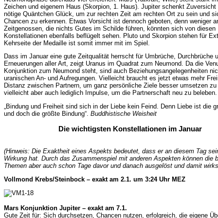
Zeichen und eigenem Haus (Skorpion, 1. Haus). Jupiter schenkt Zuversicht
nötige Quäntchen Glück, um zur rechten Zeit am rechten Ort zu sein und si
Chancen zu erkennen. Etwas Vorsicht ist dennoch geboten, denn weniger
Zeitgenossen, die nichts Gutes im Schilde führen, könnten sich von diesen
Konstellationen ebenfalls beflügelt sehen. Pluto und Skorpion stehen für Ex
Kehrseite der Medaille ist somit immer mit im Spiel.
Dass im Januar eine gute Zeitqualität herrscht für Umbrüche, Durchbrüche 
Erneuerungen aller Art, zeigt Uranus im Quadrat zum Neumond. Da die Venu
Konjunktion zum Neumond steht, sind auch Beziehungsangelegenheiten nich
uranischen An- und Aufregungen. Vielleicht braucht es jetzt etwas mehr Fre
Distanz zwischen Partnern, um ganz persönliche Ziele besser umsetzen zu
vielleicht aber auch lediglich Impulse, um die Partnerschaft neu zu beleben.
„Bindung und Freiheit sind sich in der Liebe kein Feind. Denn Liebe ist die g
und doch die größte Bindung“.
Buddhistische Weisheit
Die wichtigsten Konstellationen im Januar
(Hinweis: Die Exaktheit eines Aspekts bedeutet, dass er an diesem Tag sei
Wirkung hat. Durch das Zusammenspiel mit anderen Aspekten können die 
Themen aber auch schon Tage davor und danach ausgelöst und damit wirk
Vollmond Krebs/Steinbock – exakt am 2.1. um 3:24 Uhr MEZ
Mars Konjunktion Jupiter – exakt am 7.1.
Gute Zeit für: Sich durchsetzen, Chancen nutzen, erfolgreich, die eigene Ü