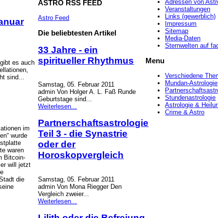
Adressen von Astr
ASTRO
RSS FEED
Veranstaltungen
Links (gewerblich)
Astro Feed
Januar
Impressum
Sitemap
Die
beliebtesten Artikel
Media-Daten
Sternwelten auf f
33 Jahre - ein
spiritueller Rhythmus
Menu
gibt es auch
llationen,
Verschiedene The
t sind...
Mundan-Astrologie
Samstag, 05. Februar 2011
Partnerschaftsastr
admin Von Holger A. L. Faß Runde
Stundenastrologie
Geburtstage sind...
Astrologie & Heilu
Weiterlesen...
Crime & Astro
Partnerschaftsastrologie
lationen im
Teil 3 - die Synastrie
ten“ wurde
stplatte
oder der
tte waren
Horoskopvergleich
 Bitcoin-
 will jetzt
ie
Stadt die
Samstag, 05. Februar 2011
seine
admin Von Mona Riegger Den
Vergleich zweier...
Weiterlesen...
Lilith oder die Befreiung