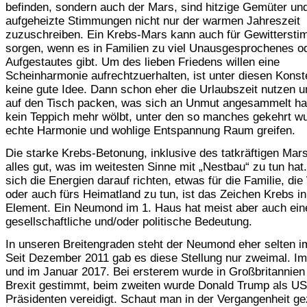
befinden, sondern auch der Mars, sind hitzige Gemüter un
aufgeheizte Stimmungen nicht nur der warmen Jahreszeit
zuzuschreiben. Ein Krebs-Mars kann auch für Gewitterst
sorgen, wenn es in Familien zu viel Unausgesprochenes o
Aufgestautes gibt. Um des lieben Friedens willen eine
Scheinharmonie aufrechtzuerhalten, ist unter diesen Konste
keine gute Idee. Dann schon eher die Urlaubszeit nutzen u
auf den Tisch packen, was sich an Unmut angesammelt ha
kein Teppich mehr wölbt, unter den so manches gekehrt w
echte Harmonie und wohlige Entspannung Raum greifen.
Die starke Krebs-Betonung, inklusive des tatkräftigen Mars´
alles gut, was im weitesten Sinne mit „Nestbau“ zu tun ha
sich die Energien darauf richten, etwas für die Familie, d
oder auch fürs Heimatland zu tun, ist das Zeichen Krebs i
Element. Ein Neumond im 1. Haus hat meist aber auch ein
gesellschaftliche und/oder politische Bedeutung.
In unseren Breitengraden steht der Neumond eher selten i
Seit Dezember 2011 gab es diese Stellung nur zweimal. Im
und im Januar 2017. Bei ersterem wurde in Großbritannien 
Brexit gestimmt, beim zweiten wurde Donald Trump als US
Präsidenten vereidigt. Schaut man in der Vergangenheit ge