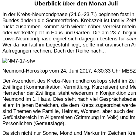
Überblick über den Monat Juli
In der Krebs-Neumondphase (24.6.-23.7.) beginnen fast in 
Bundesländern die Sommerferien. Krebszeit ist family-Zeit
rückt zusammen, kommt sich wieder näher, verreist mitei
oder werkelt/spielt in Haus und Garten. Die am 23.7. begi
Löwe-Neumondphase eignet sich dagegen bestens für
acti
Wer da nur faul im Liegestuhl liegt, sollte mit uranischen A
Aufregungen rechnen. Doch der Reihe nach...
Neumond-Horoskop vom 24. Juni 2017, 4:30:33 Uhr MESZ,
Der Aszendent des Krebs-Neumondhoroskops steht im Ze
Zwillinge (Kommunikation, Vermittlung, Kurzreisen) und Me
Herrscher der Zwillinge, steht wiederum in Konjunktion zu
Neumond im 1. Haus. Dies sieht nach viel Gesprächsbedar
allem in jenen Bereichen, die dem Krebs zugeordnet werd
sind Themen wie Familie, Heimat, Wohnen, aber auch der
Gefühlsbereich im Allgemeinen (Stimmung im Volk) und im
Persönlichen (Gemütslage).
Da sich nicht nur Sonne, Mond und Merkur im Zeichen Kre