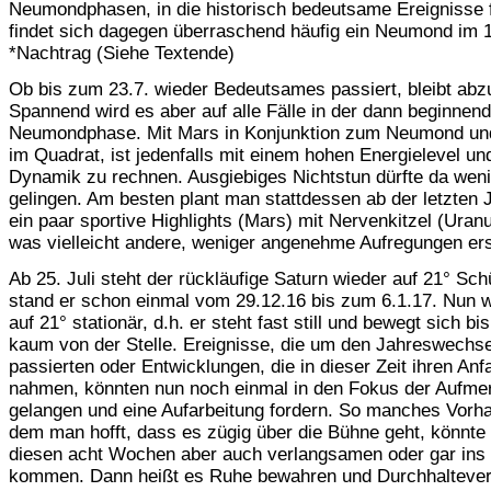
Neumondphasen, in die historisch bedeutsame Ereignisse f
findet sich dagegen überraschend häufig ein Neumond im 
*Nachtrag (Siehe Textende)
Ob bis zum 23.7. wieder Bedeutsames passiert, bleibt abz
Spannend wird es aber auf alle Fälle in der dann beginnen
Neumondphase. Mit Mars in Konjunktion zum Neumond un
im Quadrat, ist jedenfalls mit einem hohen Energielevel und
Dynamik zu rechnen. Ausgiebiges Nichtstun dürfte da weni
gelingen. Am besten plant man stattdessen ab der letzten 
ein paar sportive Highlights (Mars) mit Nervenkitzel (Uranu
was vielleicht andere, weniger angenehme Aufregungen ers
Ab 25. Juli steht der rückläufige Saturn wieder auf 21° Sch
stand er schon einmal vom 29.12.16 bis zum 6.1.17. Nun w
auf 21° stationär, d.h. er steht fast still und bewegt sich bi
kaum von der Stelle. Ereignisse, die um den Jahreswechse
passierten oder Entwicklungen, die in dieser Zeit ihren Anf
nahmen, könnten nun noch einmal in den Fokus der Aufme
gelangen und eine Aufarbeitung fordern. So manches Vorh
dem man hofft, dass es zügig über die Bühne geht, könnte 
diesen acht Wochen aber auch verlangsamen oder gar ins
kommen. Dann heißt es Ruhe bewahren und Durchhaltev