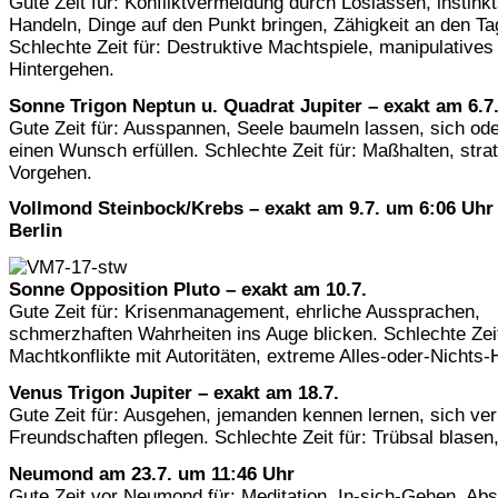
Gute Zeit für: Konfliktvermeidung durch Loslassen, instink
Handeln, Dinge auf den Punkt bringen, Zähigkeit an den Ta
Schlechte Zeit für: Destruktive Machtspiele, manipulatives
Hintergehen.
Sonne Trigon Neptun u. Quadrat Jupiter – exakt am 6.7
Gute Zeit für: Ausspannen, Seele baumeln lassen, sich od
einen Wunsch erfüllen. Schlechte Zeit für: Maßhalten, stra
Vorgehen.
Vollmond Steinbock/Krebs – exakt am 9.7. um 6:06 Uh
Berlin
Sonne Opposition Pluto – exakt am 10.7.
Gute Zeit für: Krisenmanagement, ehrliche Aussprachen,
schmerzhaften Wahrheiten ins Auge blicken. Schlechte Zeit
Machtkonflikte mit Autoritäten, extreme Alles-oder-Nichts-
Venus Trigon Jupiter – exakt am 18.7.
Gute Zeit für: Ausgehen, jemanden kennen lernen, sich ver
Freundschaften pflegen. Schlechte Zeit für: Trübsal blase
Neumond am 23.7. um 11:46 Uhr
Gute Zeit vor Neumond für: Meditation, In-sich-Gehen, Abs