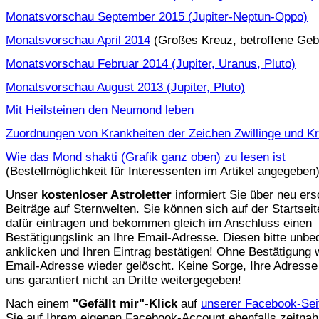
Monatsvorschau September 2015 (Jupiter-Neptun-Oppo)
Monatsvorschau April 2014
(Großes Kreuz, betroffene Geb
Monatsvorschau Februar 2014 (Jupiter, Uranus, Pluto)
Monatsvorschau August 2013 (Jupiter, Pluto)
Mit Heilsteinen den Neumond leben
Zuordnungen von Krankheiten der Zeichen Zwillinge und K
Wie das Mond shakti (Grafik ganz oben) zu lesen ist
(Bestellmöglichkeit für Interessenten im Artikel angegeben
Unser
kostenloser Astroletter
informiert Sie über neu er
Beiträge auf Sternwelten. Sie können sich auf der Startsei
dafür eintragen und bekommen gleich im Anschluss einen
Bestätigungslink an Ihre Email-Adresse. Diesen bitte unbe
anklicken und Ihren Eintrag bestätigen! Ohne Bestätigung w
Email-Adresse wieder gelöscht. Keine Sorge, Ihre Adresse
uns garantiert nicht an Dritte weitergegeben!
Nach einem
"Gefällt mir"-Klick
auf
unserer Facebook-Sei
Sie auf Ihrem eigenen Facebook-Account ebenfalls zeitnah