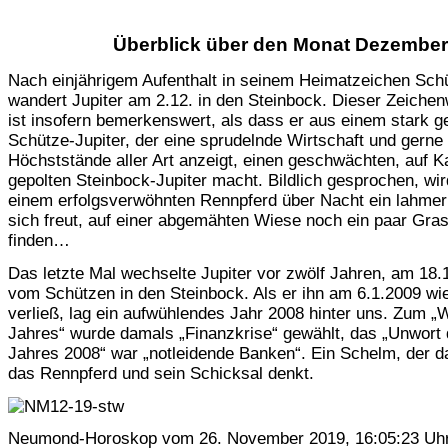
Überblick über den Monat Dezember
Nach einjährigem Aufenthalt in seinem Heimatzeichen Sch
wandert Jupiter am 2.12. in den Steinbock. Dieser Zeiche
ist insofern bemerkenswert, als dass er aus einem stark ge
Schütze-Jupiter, der eine sprudelnde Wirtschaft und gerne
Höchststände aller Art anzeigt, einen geschwächten, auf K
gepolten Steinbock-Jupiter macht. Bildlich gesprochen, wi
einem erfolgsverwöhnten Rennpferd über Nacht ein lahmer
sich freut, auf einer abgemähten Wiese noch ein paar Gra
finden…
Das letzte Mal wechselte Jupiter vor zwölf Jahren, am 18.
vom Schützen in den Steinbock. Als er ihn am 6.1.2009 wi
verließ, lag ein aufwühlendes Jahr 2008 hinter uns. Zum „
Jahres“ wurde damals „Finanzkrise“ gewählt, das „Unwort
Jahres 2008“ war „notleidende Banken“. Ein Schelm, der d
das Rennpferd und sein Schicksal denkt.
Neumond-Horoskop vom 26. November 2019, 16:05:23 Uh