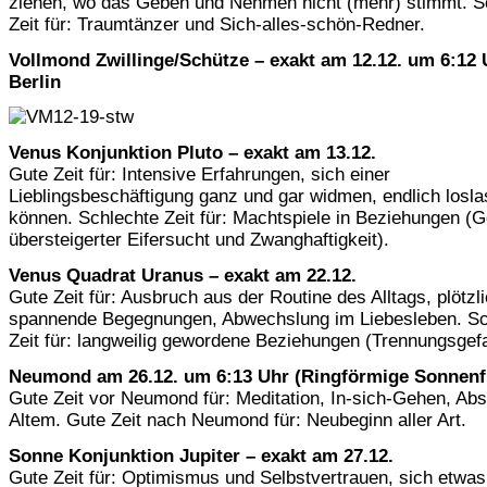
ziehen, wo das Geben und Nehmen nicht (mehr) stimmt. S
Zeit für: Traumtänzer und Sich-alles-schön-Redner.
Vollmond Zwillinge/Schütze – exakt am 12.12. um 6:12 
Berlin
Venus Konjunktion Pluto – exakt am 13.12.
Gute Zeit für: Intensive Erfahrungen, sich einer
Lieblingsbeschäftigung ganz und gar widmen, endlich losl
können. Schlechte Zeit für: Machtspiele in Beziehungen (G
übersteigerter Eifersucht und Zwanghaftigkeit).
Venus Quadrat Uranus – exakt am 22.12.
Gute Zeit für: Ausbruch aus der Routine des Alltags, plötzl
spannende Begegnungen, Abwechslung im Liebesleben. Sc
Zeit für: langweilig gewordene Beziehungen (Trennungsgefa
Neumond am 26.12. um 6:13 Uhr (Ringförmige Sonnenfi
Gute Zeit vor Neumond für: Meditation, In-sich-Gehen, Abs
Altem. Gute Zeit nach Neumond für: Neubeginn aller Art.
Sonne Konjunktion Jupiter – exakt am 27.12.
Gute Zeit für: Optimismus und Selbstvertrauen, sich etwas