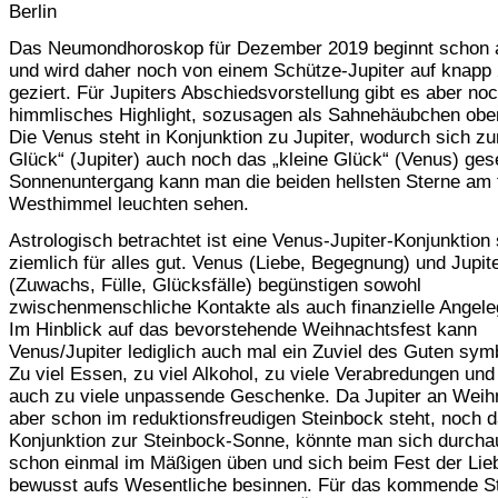
Berlin
Das Neumondhoroskop für Dezember 2019 beginnt schon 
und wird daher noch von einem Schütze-Jupiter auf knapp
geziert. Für Jupiters Abschiedsvorstellung gibt es aber noc
himmlisches Highlight, sozusagen als Sahnehäubchen obe
Die Venus steht in Konjunktion zu Jupiter, wodurch sich z
Glück“ (Jupiter) auch noch das „kleine Glück“ (Venus) gese
Sonnenuntergang kann man die beiden hellsten Sterne am 
Westhimmel leuchten sehen.
Astrologisch betrachtet ist eine Venus-Jupiter-Konjunktion
ziemlich für alles gut. Venus (Liebe, Begegnung) und Jupit
(Zuwachs, Fülle, Glücksfälle) begünstigen sowohl
zwischenmenschliche Kontakte als auch finanzielle Angele
Im Hinblick auf das bevorstehende Weihnachtsfest kann
Venus/Jupiter lediglich auch mal ein Zuviel des Guten symb
Zu viel Essen, zu viel Alkohol, zu viele Verabredungen und 
auch zu viele unpassende Geschenke. Da Jupiter an Weih
aber schon im reduktionsfreudigen Steinbock steht, noch d
Konjunktion zur Steinbock-Sonne, könnte man sich durcha
schon einmal im Mäßigen üben und sich beim Fest der Lie
bewusst aufs Wesentliche besinnen. Für das kommende S