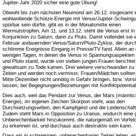
Jupiter-Jahr 2020 sicher eine gute Übung!
Obwohl bis zum nächsten Neumond am 26.12. insgesamt 
wohlwollende Schütze-Energie mit Venus/Jupiter-Schwing
spürbar sein dürfte, gibt es in der Monatsmitte einen
Wermutstropfen. Am 11. und 13.12. steht die Venus erst in
Konjunktion zu Saturn, dann zu Pluto. Damit vollendet sie e
Februar andauernden Venus/Saturn/Pluto-Zyklus, der durc
schlimme Ereignisse Eingang in Presse/TV fand. Allein an
wenigen Tagen, in denen die Venus in Spannungsaspekten 
und Pluto stand, wurde von sieben jungen Frauen berichtet,
gewaltsam zu Tode kamen. Drei weitere verschwanden zu 
Zeiten und werden noch vermisst. Frauen/Mädchen sollten 
Mitte Dezember nicht unnötig in Gefahr bringen, bzw. Vors
lassen, bei Begegnungen/Beziehungen mit Konfliktpotential
Dies auch, weil das Pendant zur Venus, der Mars (männli
Energie), im eigenen Zeichen Skorpion steht, was den
Durchsetzungswillen, den Kampfgeist und die Leidenschaft 
Zudem steht Mars in Opposition zu Uranus, wodurch eine 
Unberechenbarkeit hinzukommt, die naturgemäß im Vorfel
zu erkennen ist, und durchaus auch destruktiv sein kann.
Dass wir in schwierigen, unberechenbaren Zeiten leben, w