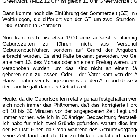
Greenwich. (MEZ 12 Uhr ist gleich 11 Uhr Greenwichzeit G
Dann kommt noch die Einführung der Sommerzeit (SZ) in 
Weltkriegen, sie differiert von der GT um zwei Stunden 
1980 ständig in Gebrauch.
Nun kam noch bis etwa 1900 eine äußerst schlampige
Geburtszeiten zu führen, nicht aus Verschu
Geburtenbuchführer, sondern auf Grund der Angaben
erbracht wurden. Es sind Fälle bekannt geworden, wo Geb
an einem 13. des Monats oder an einem Freitag waren, um
verschoben wurden, um das Kind nicht an einem
U
geboren sein zu lassen. Oder - der Vater kam von der A
Hause, nahm sein Neugeborenes auf den Arm und diese V
der Familie galt dann als Geburtszeit.
Heute, da die Geburtszeiten relativ genau festgehalten wer
sich noch immer das Phänomen, daß das korrigierte Hor
oft 10 bis 30 Minuten vor der angegebenen Zeit liegt und
immer vorher, wie ich in 30jähriger Beobachtung feststel
Ich habe für mich zwei Gründe gefunden, warum dies im
der Fall ist: Einer, daß man während des Geburtsvorgange
keine Zeit fand, auf die Uhr zu blicken, auffallend häufi