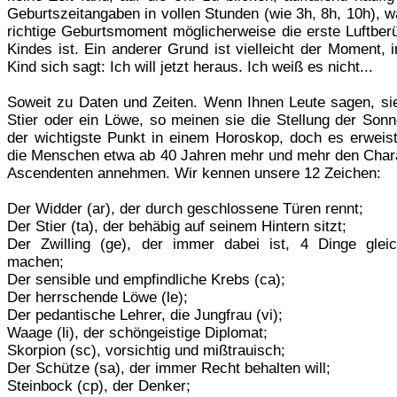
Geburtszeitangaben in vollen Stunden (wie 3h, 8h, 10h), 
richtige Geburtsmoment möglicherweise die erste Luftber
Kindes ist. Ein anderer Grund ist vielleicht der Moment,
Kind sich sagt: Ich will jetzt heraus. Ich weiß es nicht...
Soweit zu Daten und Zeiten. Wenn Ihnen Leute sagen, sie
Stier oder ein Löwe, so meinen sie die Stellung der Sonn
der wichtigste Punkt in einem Horoskop, doch es erweist
die Menschen etwa ab 40 Jahren mehr und mehr den Chara
Ascendenten annehmen. Wir kennen unsere 12 Zeichen:
Der Widder (ar), der durch geschlossene Türen rennt;
Der Stier (ta), der behäbig auf seinem Hintern sitzt;
Der Zwilling (ge), der immer dabei ist, 4 Dinge gleic
machen;
Der sensible und empfindliche Krebs (ca);
Der herrschende Löwe (le);
Der pedantische Lehrer, die Jungfrau (vi);
Waage (li), der schöngeistige Diplomat;
Skorpion (sc), vorsichtig und mißtrauisch;
Der Schütze (sa), der immer Recht behalten will;
Steinbock (cp), der Denker;