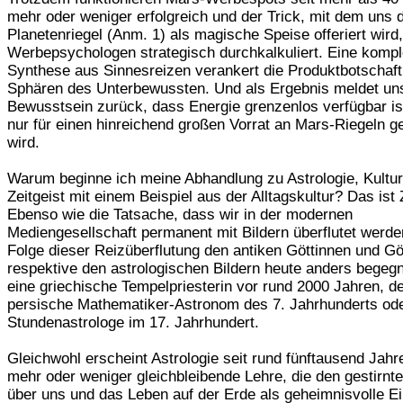
mehr oder weniger erfolgreich und der Trick, mit dem uns 
Planetenriegel (Anm. 1) als magische Speise offeriert wird,
Werbepsychologen strategisch durchkalkuliert. Eine komp
Synthese aus Sinnesreizen verankert die Produktbotschaft
Sphären des Unterbewussten. Und als Ergebnis meldet un
Bewusstsein zurück, dass Energie grenzenlos verfügbar is
nur für einen hinreichend großen Vorrat an Mars-Riegeln g
wird.
Warum beginne ich meine Abhandlung zu Astrologie, Kultu
Zeitgeist mit einem Beispiel aus der Alltagskultur? Das ist 
Ebenso wie die Tatsache, dass wir in der modernen
Mediengesellschaft permanent mit Bildern überflutet werde
Folge dieser Reizüberflutung den antiken Göttinnen und Gö
respektive den astrologischen Bildern heute anders begeg
eine griechische Tempelpriesterin vor rund 2000 Jahren, d
persische Mathematiker-Astronom des 7. Jahrhunderts ode
Stundenastrologe im 17. Jahrhundert.
Gleichwohl erscheint Astrologie seit rund fünftausend Jahr
mehr oder weniger gleichbleibende Lehre, die den gestirn
über uns und das Leben auf der Erde als geheimnisvolle Ei