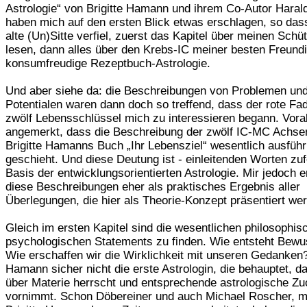
Astrologie“ von Brigitte Hamann und ihrem Co-Autor Haral
haben mich auf den ersten Blick etwas erschlagen, so dass
alte (Un)Sitte verfiel, zuerst das Kapitel über meinen Schü
lesen, dann alles über den Krebs-IC meiner besten Freundi
konsumfreudige Rezeptbuch-Astrologie.
Und aber siehe da: die Beschreibungen von Problemen un
Potentialen waren dann doch so treffend, dass der rote Fad
zwölf Lebensschlüssel mich zu interessieren begann. Vorab
angemerkt, dass die Beschreibung der zwölf IC-MC Achsen
Brigitte Hamanns Buch „Ihr Lebensziel“ wesentlich ausführ
geschieht. Und diese Deutung ist - einleitenden Worten zuf
Basis der entwicklungsorientierten Astrologie. Mir jedoch 
diese Beschreibungen eher als praktisches Ergebnis aller
Überlegungen, die hier als Theorie-Konzept präsentiert we
Gleich im ersten Kapitel sind die wesentlichen philosophi
psychologischen Statements zu finden. Wie entsteht Bewu
Wie erschaffen wir die Wirklichkeit mit unseren Gedanken?
Hamann sicher nicht die erste Astrologin, die behauptet, d
über Materie herrscht und entsprechende astrologische Z
vornimmt. Schon Döbereiner und auch Michael Roscher, m