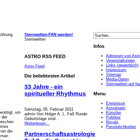
führung
Sternwelten-FAN werden!
Sternwelten
Infos
Adressen von Astr
ASTRO
RSS FEED
Veranstaltungen
Links (gewerblich)
Astro Feed
Impressum
Sitemap
Die
beliebtesten Artikel
Media-Daten
Sternwelten auf f
33 Jahre - ein
spiritueller Rhythmus
Menu
Ereignisse
Astrologen
Samstag, 05. Februar 2011
benötigt, um
Künstler
admin Von Holger A. L. Faß Runde
 der
Politiker
Geburtstage sind...
zwischen
Royals
Weiterlesen...
eines
Persönlichkeiten
man die
Partnerschaftsastrologie
a man