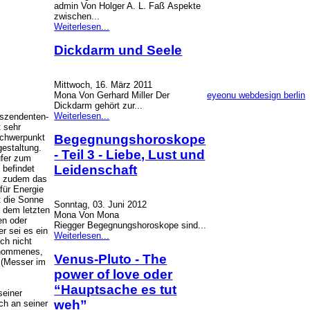
admin Von Holger A. L. Faß Aspekte
zwischen...
Weiterlesen...
Dickdarm und Seele
Mittwoch, 16. März 2011
eyeonu webdesign berlin
Mona Von Gerhard Miller Der
Dickdarm gehört zur...
Weiterlesen...
Aszendenten-
 sehr
Schwerpunkt
Begegnungshoroskope
gestaltung.
- Teil 3 - Liebe, Lust und
ufer zum
Leidenschaft
 befindet
st zudem das
für Energie
t die Sonne
Sonntag, 03. Juni 2012
s dem letzten
Mona Von Mona
en oder
Riegger Begegnungshoroskope sind...
r sei es ein
Weiterlesen...
ch nicht
genommenes,
Venus-Pluto - The
n (Messer im
power of love oder
“Hauptsache es tut
seiner
weh”
ch an seiner