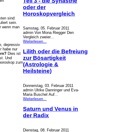
Teil 3 - die Synastrie
gen
oder der
Horoskopvergleich
sten sind:
liert sein.
ur wenn man
Samstag, 05. Februar 2011
admin Von Mona Riegger Den
Vergleich zweier...
Weiterlesen...
e, depressiv
r habe nur
Lilith oder die Befreiung
ern?
Dies ist
zur Bösartigkeit
st. Und
nhoroskop zum
(Astrologie &
Heilsteine)
Donnerstag, 03. Februar 2011
admin Ulrike Danninger und Eva-
Maria Buschel Auf...
Weiterlesen...
Saturn und Venus in
der Radix
Dienstag, 08. Februar 2011