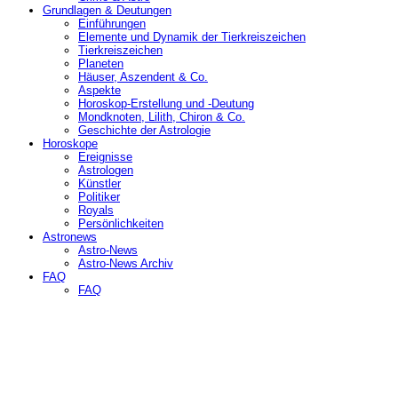
Grundlagen & Deutungen
Einführungen
Elemente und Dynamik der Tierkreiszeichen
Tierkreiszeichen
Planeten
Häuser, Aszendent & Co.
Aspekte
Horoskop-Erstellung und -Deutung
Mondknoten, Lilith, Chiron & Co.
Geschichte der Astrologie
Horoskope
Ereignisse
Astrologen
Künstler
Politiker
Royals
Persönlichkeiten
Astronews
Astro-News
Astro-News Archiv
FAQ
FAQ