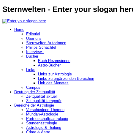
Sternwelten - Enter your slogan her
Home
Editorial
Über uns
Sternwelten-AutorInnen
Philips Schachtel
Interviews
Bücher
Buch-Rezensionen
Astro-Bücher
Links
Links zur Astrologie
Links zu ergänzenden Bereichen
Link des Monates
Campus
Deutung der Zeitqualität
Zeitqualität aktuell
Zeitqualität temporär
Bereiche der Astrologie
Verschiedene Themen
Mundan-Astrologie
Partnerschaftsastrologie
Stundenastrologie
Astrologie & Heilung
Crime & Astro