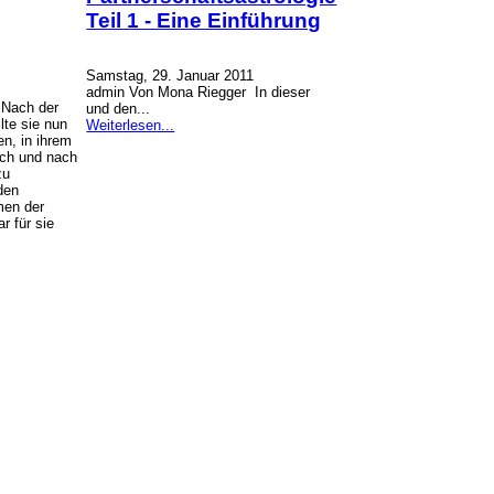
Teil 1 - Eine Einführung
Samstag, 29. Januar 2011
admin Von Mona Riegger In dieser
. Nach der
und den...
lte sie nun
Weiterlesen...
n, in ihrem
ach und nach
zu
den
men der
r für sie