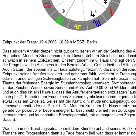
Zeitpunkt der Frage: 19.4.2006, 10.39 h MESZ, Berlin
Dass es dem Anrufer derzeit nicht gut geht, sehen wir an der Stellung des 
Herrschers Mond im Stundenhoroskop. Dieser steht im Steinbock und damit
schwach in seinem Exil-Zeichen. Er steht zudem im 6. Haus und legt den 
der Frage bzw. des Anliegens in den Bereich Arbeit, Gesundheit und Alltags
Auch Saturn, der soeben ins 1. Haus aufsteigt, "erzählt", dass sich der Anr
Zeitpunkt seines Anrufes blockiert und gehemmt fühlt, vielleicht in Trennung
oder mit anderweitigen Schwierigkeiten zu kämpfen hat. Sehr interessant i
Thema der fehlenden Energie im Stundenhoroskop verankert. Symbolträger 
ist das Zeichen Widder sowie Sonne und Mars. Auf 29.09 Grad Widder steh
und auch dies ist ein Hinweis, dass der Anrufer energetisch sozusagen "au
Loch pfeift". Planeten am Ende eines Zeichen symbolisieren immer jemand
etwas, das am Ende ist. Sei es mit der Kraft, d.h. müde und ausgelaugt, ode
Lebensabschnitt oder ein Projekt. Der Mars im Krebs im 12. Haus strotzt au
gerade vor powervoller Lebensenergie! Er beschreibt vielmehr ein zurück
introvertiertes und launenhaftes Energiepotential, mit autoagressiven Züge
Bauch).
Was sich in der Beratungssituation mit dem Klienten anhand seines Radix, 
Transite und Progessionen dann zu Tage fördern ließ war, dass er immer no