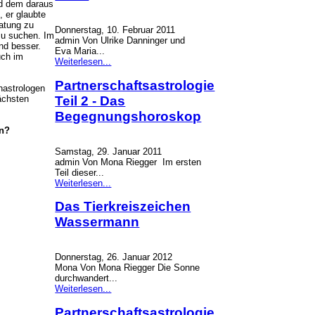
nd dem daraus
, er glaubte
ratung zu
Donnerstag, 10. Februar 2011
zu suchen. Im
admin Von Ulrike Danninger und
nd besser.
Eva Maria...
uch im
Weiterlesen...
Partnerschaftsastrologie
nastrologen
Teil 2 - Das
ächsten
Begegnungshoroskop
en?
Samstag, 29. Januar 2011
admin Von Mona Riegger Im ersten
Teil dieser...
Weiterlesen...
Das Tierkreiszeichen
Wassermann
Donnerstag, 26. Januar 2012
Mona Von Mona Riegger Die Sonne
durchwandert...
Weiterlesen...
Partnerschaftsastrologie