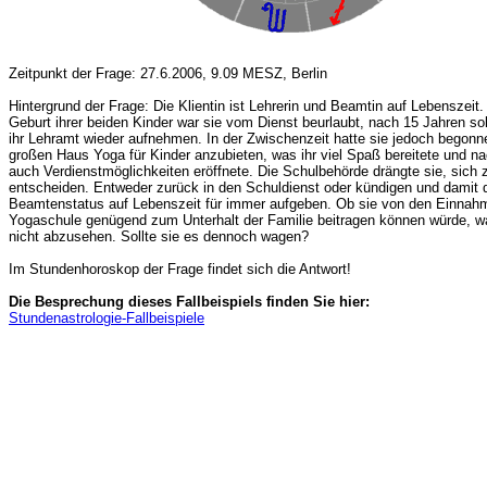
Zeitpunkt der Frage: 27.6.2006, 9.09 MESZ, Berlin
Hintergrund der Frage: Die Klientin ist Lehrerin und Beamtin auf Lebenszeit
Geburt ihrer beiden Kinder war sie vom Dienst beurlaubt, nach 15 Jahren sol
ihr Lehramt wieder aufnehmen. In der Zwischenzeit hatte sie jedoch begonne
großen Haus Yoga für Kinder anzubieten, was ihr viel Spaß bereitete und n
auch Verdienstmöglichkeiten eröffnete. Die Schulbehörde drängte sie, sich 
entscheiden. Entweder zurück in den Schuldienst oder kündigen und damit 
Beamtenstatus auf Lebenszeit für immer aufgeben. Ob sie von den Einnah
Yogaschule genügend zum Unterhalt der Familie beitragen können würde, wa
nicht abzusehen. Sollte sie es dennoch wagen?
Im Stundenhoroskop der Frage findet sich die Antwort!
Die Besprechung dieses Fallbeispiels finden Sie hier:
Stundenastrologie-Fallbeispiele