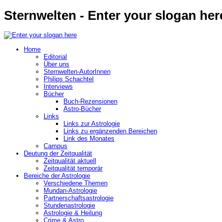
Sternwelten - Enter your slogan her
Home
Editorial
Über uns
Sternwelten-AutorInnen
Philips Schachtel
Interviews
Bücher
Buch-Rezensionen
Astro-Bücher
Links
Links zur Astrologie
Links zu ergänzenden Bereichen
Link des Monates
Campus
Deutung der Zeitqualität
Zeitqualität aktuell
Zeitqualität temporär
Bereiche der Astrologie
Verschiedene Themen
Mundan-Astrologie
Partnerschaftsastrologie
Stundenastrologie
Astrologie & Heilung
Crime & Astro