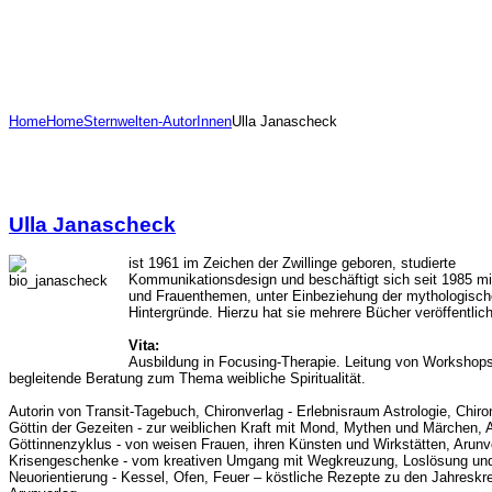
Home
Home
Sternwelten-AutorInnen
Ulla Janascheck
Ulla Janascheck
ist 1961 im Zeichen der Zwillinge geboren, studierte
Kommunikationsdesign und beschäftigt sich seit 1985 mit
und Frauenthemen, unter Einbeziehung der mythologisc
Hintergründe. Hierzu hat sie mehrere Bücher veröffentlich
Vita:
Ausbildung in Focusing-Therapie. Leitung von Workshop
begleitende Beratung zum Thema weibliche Spiritualität.
Autorin von Transit-Tagebuch, Chironverlag - Erlebnisraum Astrologie, Chiro
Göttin der Gezeiten - zur weiblichen Kraft mit Mond, Mythen und Märchen, A
Göttinnenzyklus - von weisen Frauen, ihren Künsten und Wirkstätten, Arunve
Krisengeschenke - vom kreativen Umgang mit Wegkreuzung, Loslösung un
Neuorientierung - Kessel, Ofen, Feuer – köstliche Rezepte zu den Jahreskre