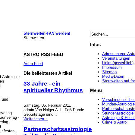
Sternwelten-FAN werden!
Sternwelten
Infos
Adressen von Astr
ASTRO
RSS FEED
Veranstaltungen
Links (gewerblich)
Astro Feed
Impressum
Sitemap
Die
beliebtesten Artikel
Media-Daten
 Astrologie
Sternwelten auf f
hen
33 Jahre - ein
t.
spiritueller Rhythmus
Menu
s und
Verschiedene The
Mundan-Astrologie
Samstag, 05. Februar 2011
Partnerschaftsastr
admin Von Holger A. L. Faß Runde
nverlag -
Stundenastrologie
Geburtstage sind...
runverlag -
Astrologie & Heilu
Weiterlesen...
rlag -
Crime & Astro
d
Partnerschaftsastrologie
isfesten,