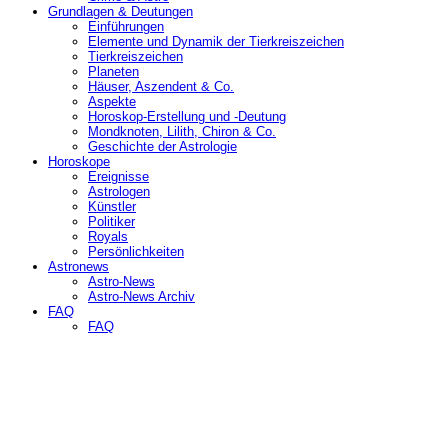
Grundlagen & Deutungen
Einführungen
Elemente und Dynamik der Tierkreiszeichen
Tierkreiszeichen
Planeten
Häuser, Aszendent & Co.
Aspekte
Horoskop-Erstellung und -Deutung
Mondknoten, Lilith, Chiron & Co.
Geschichte der Astrologie
Horoskope
Ereignisse
Astrologen
Künstler
Politiker
Royals
Persönlichkeiten
Astronews
Astro-News
Astro-News Archiv
FAQ
FAQ