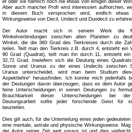
er oder sie nämlich noch nie etwas von einigen dieser Win
Aber auch mancher Profi wird interessiert aufhorchen, we
in diesem Buch versprochen wird, endlich etwas
Wirkungsweise von Decil, Undecil und Duodecil zu erfahre
Der Autor macht sich in seinem Werk die 
Winkelverbindungen zwischen allen Planeten zu deut
Winkel, die die 360 Grad des Tierkreises durch die Zah
teilen. Teilt man den Tierkreis z.B. durch 4, entsteht ein
90 Grad (Quadrat), teilt man ihn durch 11, entsteht ein
32,72 Grad. Inwiefern sich die Deutung eines Quadrat
Sonne und Uranus zu der eines Undecils zwischen 
Uranus unterscheidet, wird man beim Studium dies
Aspektlehre“ herausfinden. Ich konnte mich jedenfalls 
der Deutungen davon überzeugen, dass es dem Autor ge
feine Unterscheidungen in seinen Deutungen zu formul
Brauchbarkeit dieser Unterscheidungen bei de
Deutungsarbeit sollte jeder forschende Geist für s
beurteilen.
Dies gilt auch, für die Unterteilung eines jeden gedeuteten
eine mentale, astrale und physische Wirkungsweise. Mag 
der Autor seiner Zeit weit voraus ist und dies vielleich